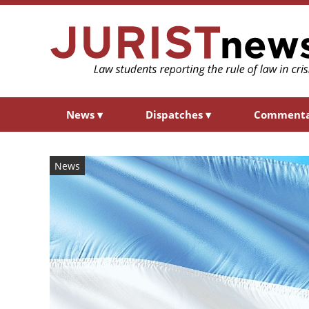
News
▾
Dispatches
▾
Comment
News