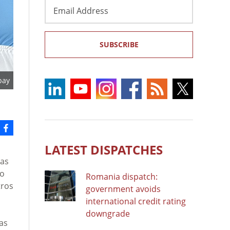
Email
Address
SUBSCRIBE
bay
LATEST DISPATCHES
das
no
Romania dispatch:
tros
government avoids
international credit rating
downgrade
as