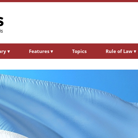
ary
▾
Features
▾
Topics
Rule of Law
▾