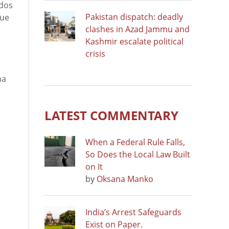
 dos
Pakistan dispatch: deadly
que
clashes in Azad Jammu and
Kashmir escalate political
crisis
na
LATEST COMMENTARY
When a Federal Rule Falls,
So Does the Local Law Built
on It
by
Oksana Manko
India’s Arrest Safeguards
Exist on Paper.