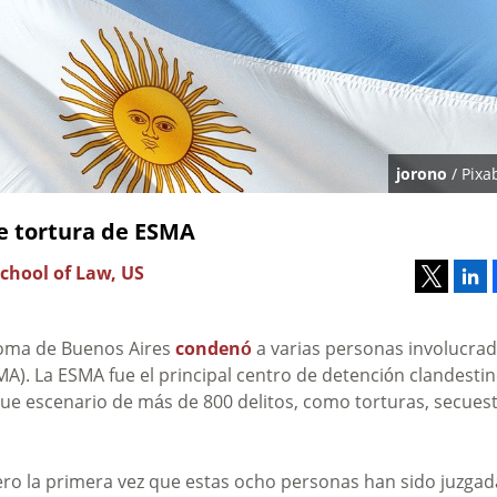
jorono
/ Pixa
e tortura de ESMA
chool of Law, US
ónoma de Buenos Aires
condenó
a varias personas involucra
A). La ESMA fue el principal centro de detención clandesti
 Fue escenario de más de 800 delitos, como torturas, secues
pero la primera vez que estas ocho personas han sido juzgad