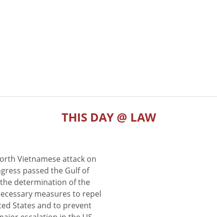
THIS DAY @ LAW
North Vietnamese attack on
gress passed the Gulf of
the determination of the
 necessary measures to repel
ted States and to prevent
major escalation in the US